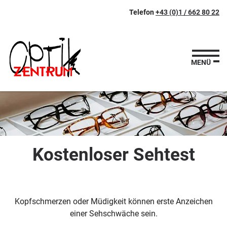
Zum
Zur
Zur
Seitenbereiche:
Telefon
+43 (0)1 / 662 80 22
Inhalt
Hauptnavigation
Footernavigation
MENÜ
Kostenloser Sehtest
Kopfschmerzen oder Müdigkeit können erste Anzeichen
einer Sehschwäche sein.