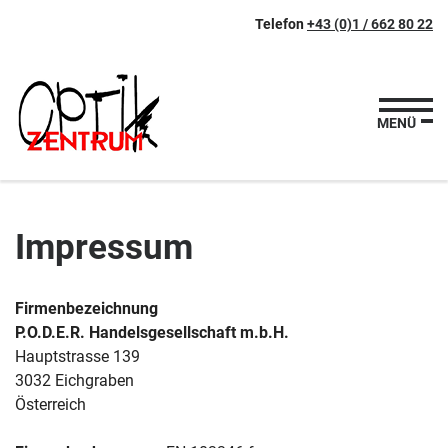
Zum
Zur
Zur
Seitenbereiche:
Telefon
+43 (0)1 / 662 80 22
Inhalt
Hauptnavigation
Footernavigation
MENÜ
Impressum
Firmenbezeichnung
P.O.D.E.R. Handelsgesellschaft m.b.H.
Hauptstrasse 139
3032 Eichgraben
Österreich